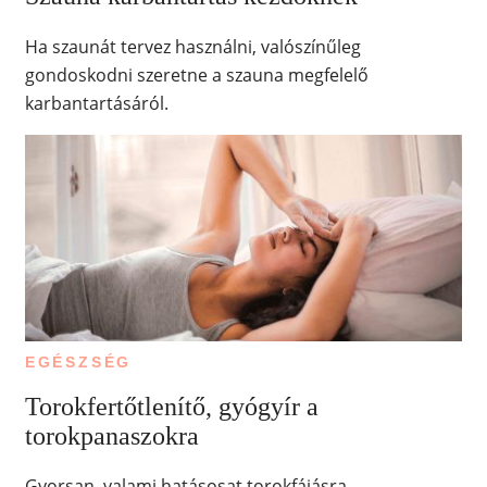
Ha szaunát tervez használni, valószínűleg
gondoskodni szeretne a szauna megfelelő
karbantartásáról.
EGÉSZSÉG
Torokfertőtlenítő, gyógyír a
torokpanaszokra
Gyorsan, valami hatásosat torokfájásra.