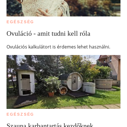
EGÉSZSÉG
Ovuláció - amit tudni kell róla
Ovulációs kalkulátort is érdemes lehet használni.
EGÉSZSÉG
Szauna karbantartás kezdőknek