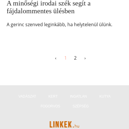
A minőségi irodai szék segít a
fájdalommentes ülésben
A gerinc szenved leginkább, ha helytelenül ülünk.
‹
1
2
›
VADÁSZAT
KERT
INGATLAN
KUTYA
FOGORVOS
SZÉPSÉG