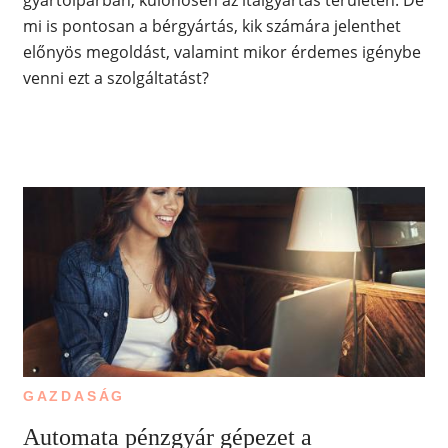
gyártóiparban, különösen az italgyártás területén. De
mi is pontosan a bérgyártás, kik számára jelenthet
előnyös megoldást, valamint mikor érdemes igénybe
venni ezt a szolgáltatást?
GAZDASÁG
Automata pénzgyár gépezet a