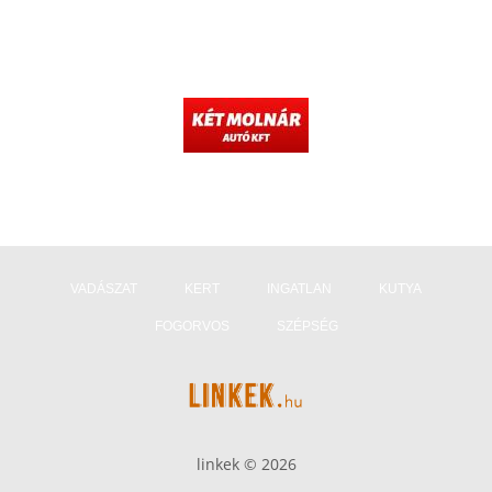
VADÁSZAT
KERT
INGATLAN
KUTYA
FOGORVOS
SZÉPSÉG
linkek © 2026