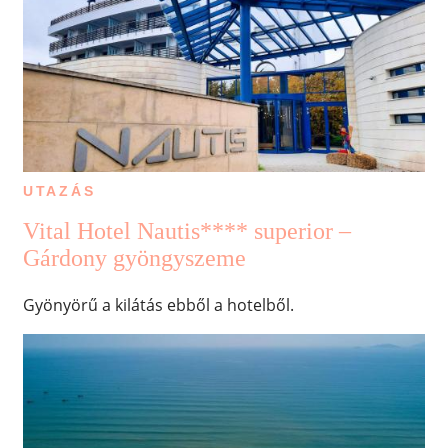
UTAZÁS
Vital Hotel Nautis**** superior –
Gárdony gyöngyszeme
Gyönyörű a kilátás ebből a hotelből.