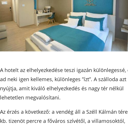
A hotelt az elhelyezkedése teszi igazán különlegessé,
ad neki igen kellemes, különleges ”ízt”. A szálloda azt
nyújtja, amit kiváló elhelyezkedés és nagy tér nélkül
lehetetlen megvalósítani.
Az érzés a következő: a vendég áll a Széll Kálmán tére
kb. tizenöt percre a főváros szívétől, a villamosoktól,