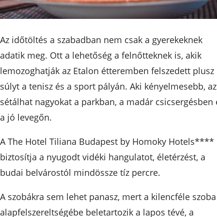
Az időtöltés a szabadban nem csak a gyerekeknek
adatik meg. Ott a lehetőség a felnőtteknek is, akik
lemozoghatják az Etalon étteremben felszedett plusz
súlyt a tenisz és a sport pályán. Aki kényelmesebb, az
sétálhat nagyokat a parkban, a madár csicsergésben 
a jó levegőn.
A The Hotel Tiliana Budapest by Homoky Hotels****
biztosítja a nyugodt vidéki hangulatot, életérzést, a
budai belvárostól mindössze tíz percre.
A szobákra sem lehet panasz, mert a kilencféle szoba
alapfelszereltségébe beletartozik a lapos tévé, a