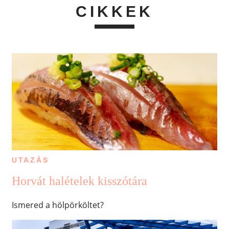
CIKKEK
UTAZÁS
Horvát halételek kisszótára
Ismered a hölpörköltet?