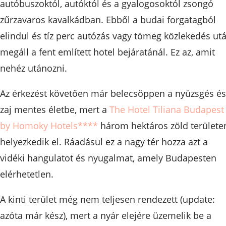
autóbuszoktól, autóktól és a gyalogosoktól zsongó
zűrzavaros kavalkádban. Ebből a budai forgatagból
elindul és tíz perc autózás vagy tömeg közlekedés ut
megáll a fent említett hotel bejáratánál. Ez az, amit
nehéz utánozni.
Az érkezést követően már belecsöppen a nyüzsgés és
zaj mentes életbe, mert a
The Hotel Tiliana Budapest
by Homoky Hotels****
három hektáros zöld területe
helyezkedik el. Ráadásul ez a nagy tér hozza azt a
vidéki hangulatot és nyugalmat, amely Budapesten
elérhetetlen.
A kinti terület még nem teljesen rendezett (update:
azóta már kész), mert a nyár elejére üzemelik be a