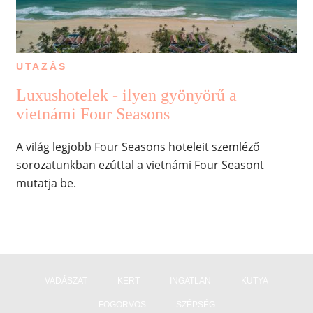
UTAZÁS
Luxushotelek - ilyen gyönyörű a
vietnámi Four Seasons
A világ legjobb Four Seasons hoteleit szemléző
sorozatunkban ezúttal a vietnámi Four Seasont
mutatja be.
VADÁSZAT
KERT
INGATLAN
KUTYA
FOGORVOS
SZÉPSÉG