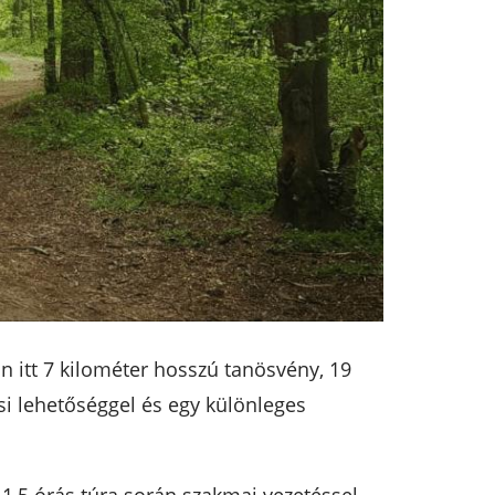
n itt 7 kilométer hosszú tanösvény, 19
ési lehetőséggel és egy különleges
1,5 órás túra során szakmai vezetéssel