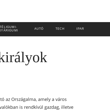
TÉLIGUMI-
AUTÓ
TECH
IPAR
NYÁRIGUMI
királyok
ható az Országalma, amely a város
alókban is rendkívül gazdag, illetve