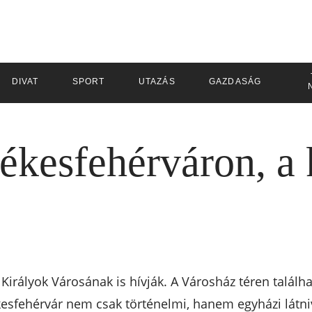
DIVAT
SPORT
UTAZÁS
GAZDASÁG
ékesfehérváron, a 
Királyok Városának is hívják. A Városház téren talál
kesfehérvár nem csak történelmi, hanem egyházi látniv