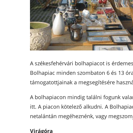
A székesfehérvári bolhapiacot is érdemes
Bolhapiac minden szombaton 6 és 13 óra k
támogatottjainak a megsegítésére használj
A bolhapiacon mindig találni fogunk valam
itt. A piacon kötelező alkudni. A Bolhapi
netalántán megéheznénk, vagy megszomjaz
Virágóra