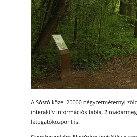
A Sóstó közel 20000 négyzetméternyi zöld 
interaktív információs tábla, 2 madármegfi
látogatóközpont is.
Szombatonként ökotúrára invitálják a ter