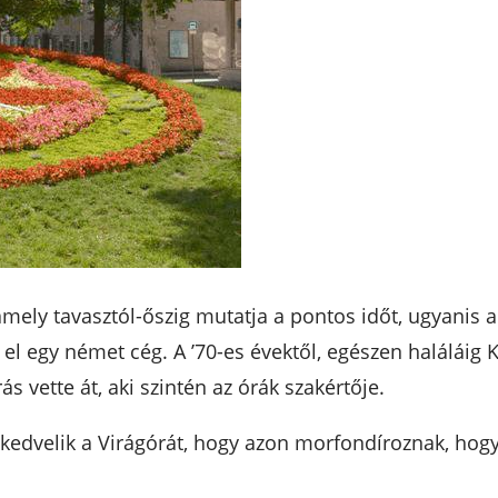
amely tavasztól-őszig mutatja a pontos időt, ugyanis a
 el egy német cég. A ’70-es évektől, egészen haláláig 
s vette át, aki szintén az órák szakértője.
kedvelik a Virágórát, hogy azon morfondíroznak, hog