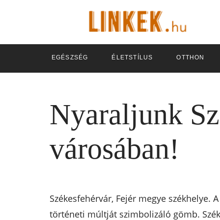
EGÉSZSÉG
ÉLETSTÍLUS
OTTHON
Nyaraljunk Sz
városában!
Székesfehérvár, Fejér megye székhelye. A 
történeti múltját szimbolizáló gömb. Szé