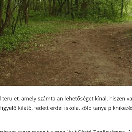
terület, amely számtalan lehetőséget kínál, hiszen va
gyelő kilátó, fedett erdei iskola, zöld tanya piknikez
mészet szerelmeseit a megújult Sóstó Tanösvényre. A 