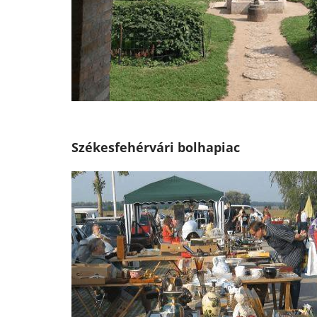
Székesfehérvári bolhapiac