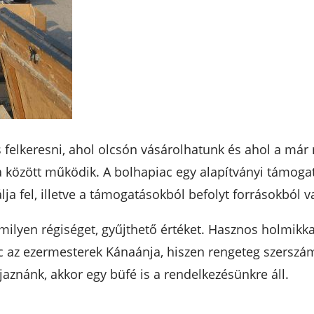
 felkeresni, ahol olcsón vásárolhatunk és ahol a már
özött működik. A bolhapiac egy alapítványi támogató 
a fel, illetve a támogatásokból befolyt forrásokból val
ilyen régiséget, gyűjthető értéket. Hasznos holmikkal
ac az ezermesterek Kánaánja, hiszen rengeteg szerszám
nánk, akkor egy büfé is a rendelkezésünkre áll.