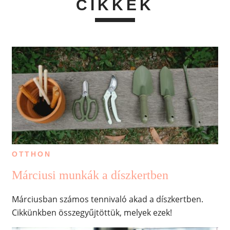
CIKKEK
OTTHON
Márciusi munkák a díszkertben
Márciusban számos tennivaló akad a díszkertben.
Cikkünkben összegyűjtöttük, melyek ezek!