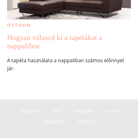
OTTHON
Hogyan válaszd ki a tapétákat a
nappalihoz
A tapéta használata a nappaliban számos előnnyel
jár.
VADÁSZAT
KERT
INGATLAN
KUTYA
FOGORVOS
SZÉPSÉG