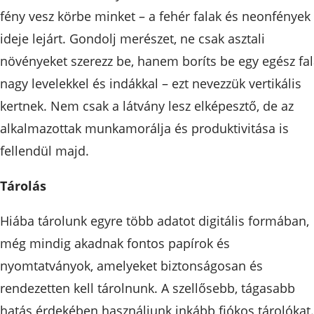
fény vesz körbe minket – a fehér falak és neonfények
ideje lejárt. Gondolj merészet, ne csak asztali
növényeket szerezz be, hanem boríts be egy egész fal
nagy levelekkel és indákkal – ezt nevezzük vertikális
kertnek. Nem csak a látvány lesz elképesztő, de az
alkalmazottak munkamorálja és produktivitása is
fellendül majd.
Tárolás
Hiába tárolunk egyre több adatot digitális formában,
még mindig akadnak fontos papírok és
nyomtatványok, amelyeket biztonságosan és
rendezetten kell tárolnunk. A szellősebb, tágasabb
hatás érdekében használjunk inkább fiókos tárolókat.