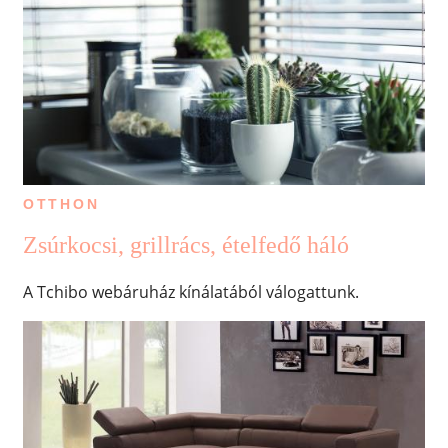
OTTHON
Zsúrkocsi, grillrács, ételfedő háló
A Tchibo webáruház kínálatából válogattunk.