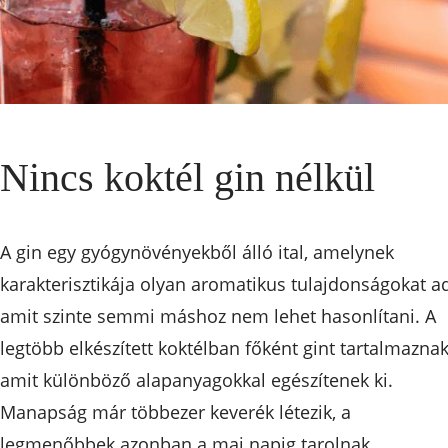
Nincs koktél gin nélkül
A gin egy gyógynövényekből álló ital, amelynek
karakterisztikája olyan aromatikus tulajdonságokat ad
amit szinte semmi máshoz nem lehet hasonlítani. A
legtöbb elkészített koktélban főként gint tartalmaznak
amit különböző alapanyagokkal egészítenek ki.
Manapság már többezer keverék létezik, a
legmenőbbek azonban a mai napig tarolnak.