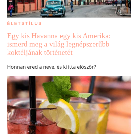
ÉLETSTÍLUS
Egy kis Havanna egy kis Amerika:
ismerd meg a világ legnépszerűbb
koktéljának történetét
Honnan ered a neve, és ki itta először?