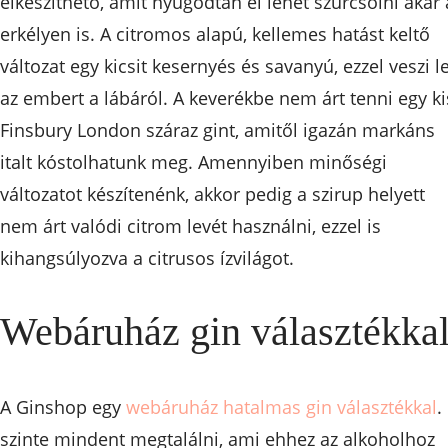
elkészíthető, amit nyugodtan el lehet szürcsölni akár 
erkélyen is. A citromos alapú, kellemes hatást keltő
változat egy kicsit kesernyés és savanyú, ezzel veszi l
az embert a lábáról. A keverékbe nem árt tenni egy ki
Finsbury London száraz gint, amitől igazán markáns
italt kóstolhatunk meg. Amennyiben minőségi
változatot készítenénk, akkor pedig a szirup helyett
nem árt valódi citrom levét használni, ezzel is
kihangsúlyozva a citrusos ízvilágot.
Webáruház gin választékka
A Ginshop egy
webáruház hatalmas gin választékkal
. 
szinte mindent megtalálni, ami ehhez az alkoholhoz