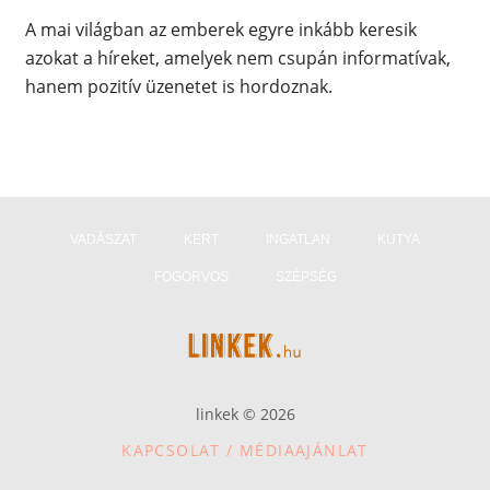
A mai világban az emberek egyre inkább keresik
azokat a híreket, amelyek nem csupán informatívak,
hanem pozitív üzenetet is hordoznak.
VADÁSZAT
KERT
INGATLAN
KUTYA
FOGORVOS
SZÉPSÉG
linkek © 2026
KAPCSOLAT / MÉDIAAJÁNLAT