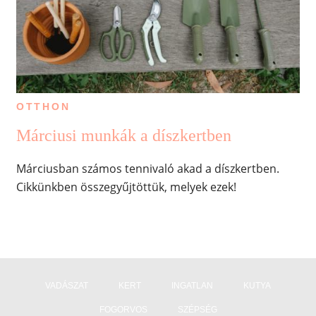
OTTHON
Márciusi munkák a díszkertben
Márciusban számos tennivaló akad a díszkertben.
Cikkünkben összegyűjtöttük, melyek ezek!
VADÁSZAT
KERT
INGATLAN
KUTYA
FOGORVOS
SZÉPSÉG