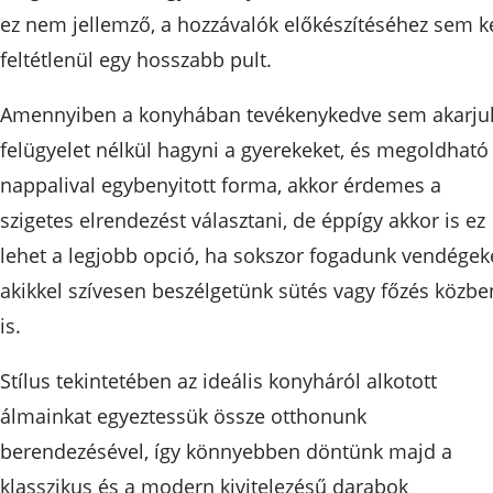
ez nem jellemző, a hozzávalók előkészítéséhez sem ke
feltétlenül egy hosszabb pult.
Amennyiben a konyhában tevékenykedve sem akarju
felügyelet nélkül hagyni a gyerekeket, és megoldható
nappalival egybenyitott forma, akkor érdemes a
szigetes elrendezést választani, de éppígy akkor is ez
lehet a legjobb opció, ha sokszor fogadunk vendégeke
akikkel szívesen beszélgetünk sütés vagy főzés közbe
is.
Stílus tekintetében az ideális konyháról alkotott
álmainkat egyeztessük össze otthonunk
berendezésével, így könnyebben döntünk majd a
klasszikus és a modern kivitelezésű darabok