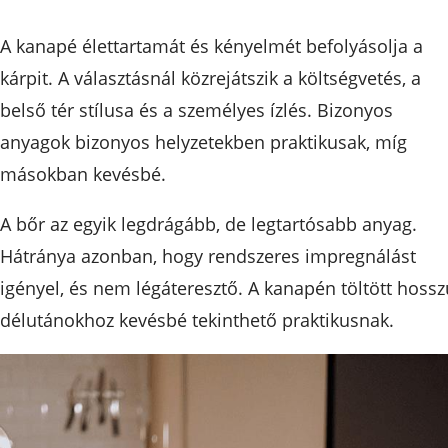
A kanapé élettartamát és kényelmét befolyásolja a
kárpit. A választásnál közrejátszik a költségvetés, a
belső tér stílusa és a személyes ízlés. Bizonyos
anyagok bizonyos helyzetekben praktikusak, míg
másokban kevésbé.
A bőr az egyik legdrágább, de legtartósabb anyag.
Hátránya azonban, hogy rendszeres impregnálást
igényel, és nem légáteresztő. A kanapén töltött hossz
délutánokhoz kevésbé tekinthető praktikusnak.