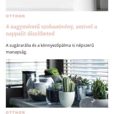
OTTHON
4 nagyméretű szobanövény, amivel a
nappalit díszítheted
A sugárarália és a könnyezőpálma is népszerű
manapság.
OTTHON