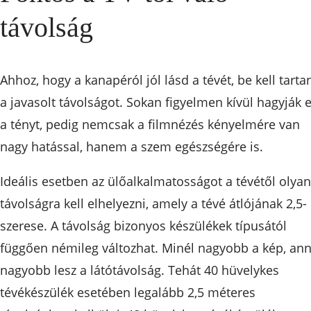
távolság
Ahhoz, hogy a kanapéról jól lásd a tévét, be kell tarta
a javasolt távolságot. Sokan figyelmen kívül hagyják e
a tényt, pedig nemcsak a filmnézés kényelmére van
nagy hatással, hanem a szem egészségére is.
Ideális esetben az ülőalkalmatosságot a tévétől olyan
távolságra kell elhelyezni, amely a tévé átlójának 2,5-
szerese. A távolság bizonyos készülékek típusától
függően némileg változhat. Minél nagyobb a kép, ann
nagyobb lesz a látótávolság. Tehát 40 hüvelykes
tévékészülék esetében legalább 2,5 méteres