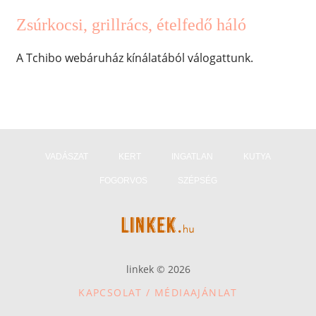
Zsúrkocsi, grillrács, ételfedő háló
A Tchibo webáruház kínálatából válogattunk.
VADÁSZAT
KERT
INGATLAN
KUTYA
FOGORVOS
SZÉPSÉG
linkek © 2026
KAPCSOLAT / MÉDIAAJÁNLAT