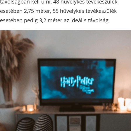
távolságban kell ülni, 48 hüvelykes tévékészülék
esetében 2,75 méter, 55 hüvelykes tévékészülék
esetében pedig 3,2 méter az ideális távolság.