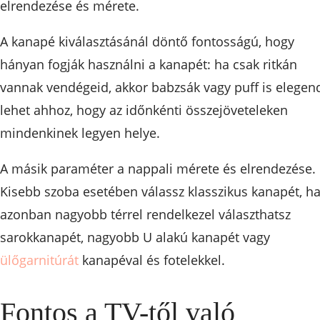
elrendezése és mérete.
A kanapé kiválasztásánál döntő fontosságú, hogy
hányan fogják használni a kanapét: ha csak ritkán
vannak vendégeid, akkor babzsák vagy puff is elegen
lehet ahhoz, hogy az időnkénti összejöveteleken
mindenkinek legyen helye.
A másik paraméter a nappali mérete és elrendezése.
Kisebb szoba esetében válassz klasszikus kanapét, h
azonban nagyobb térrel rendelkezel választhatsz
sarokkanapét, nagyobb U alakú kanapét vagy
ülőgarnitúrát
kanapéval és fotelekkel.
Fontos a TV-től való