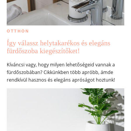
OTTHON
Így válassz helytakarékos és elegáns
fürdőszoba kiegészítőket!
Kíváncsi vagy, hogy milyen lehetőségeid vannak a
fürdőszobában? Cikkünkben több apróbb, ámde
rendkívül hasznos és elegáns apróságot hoztunk!