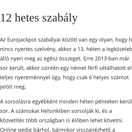
12 hetes szabály
Az Eurojackpot szabályai között van egy olyan, hogy 
nincs nyertes szelvény, akkor a 13. héten a legközele
álló nyeri meg az egész összeget. Erre 2013-ban már
sor került, akkor szintén egy német férfi sétálhatott el
teljes nyereménnyel úgy, hogy csak 6 helyes számot
jelölt meg.
A sorsolásra egyébként minden héten pénteken kerül
sor. A számokat Helsinkiben sorsolják ki, és a
közvetítés több országban is élőben lehet követni.
Online pedig bárhol, bármikor visszanézhető a