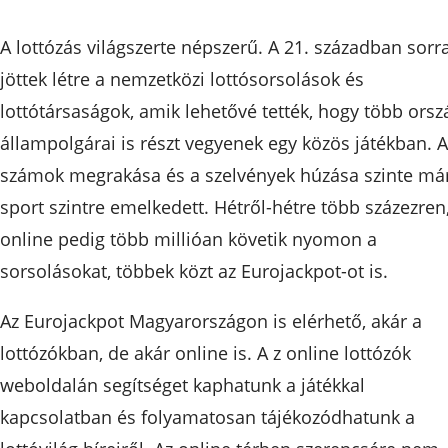
A lottózás világszerte népszerű. A 21. században sorr
jöttek létre a nemzetközi lottósorsolások és
lottótársaságok, amik lehetővé tették, hogy több orsz
állampolgárai is részt vegyenek egy közös játékban. A
számok megrakása és a szelvények húzása szinte má
sport szintre emelkedett. Hétről-hétre több százezren
online pedig több millióan követik nyomon a
sorsolásokat, többek közt az Eurojackpot-ot is.
Az Eurojackpot Magyarországon is elérhető, akár a
lottózókban, de akár online is. A z online lottózók
weboldalán segítséget kaphatunk a játékkal
kapcsolatban és folyamatosan tájékozódhatunk a