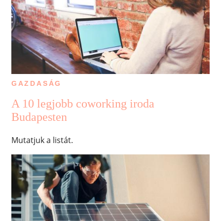
GAZDASÁG
A 10 legjobb coworking iroda
Budapesten
Mutatjuk a listát.