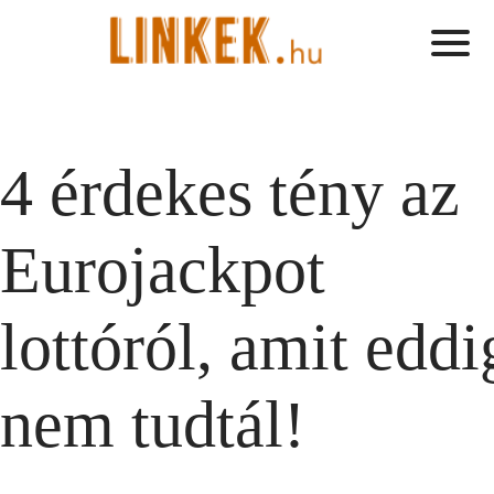
4 érdekes tény az
Eurojackpot
lottóról, amit eddi
nem tudtál!