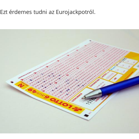
Ezt érdemes tudni az Eurojackpotról.