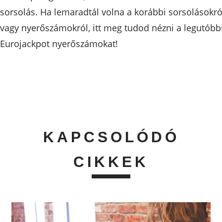
sorsolás. Ha lemaradtál volna a korábbi sorsolásokró
vagy nyerőszámokról, itt meg tudod nézni a legutóbb
Eurojackpot nyerőszámokat!
KAPCSOLÓDÓ
CIKKEK