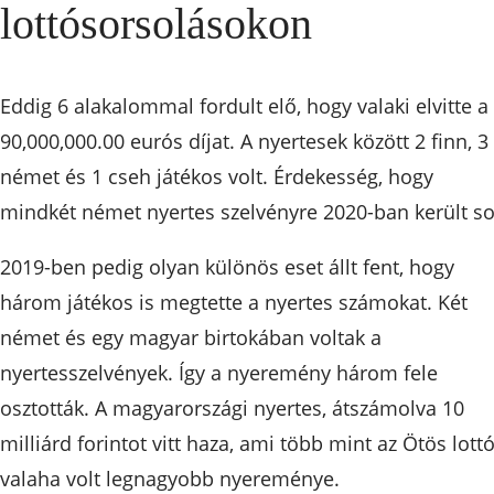
lottósorsolásokon
Eddig 6 alakalommal fordult elő, hogy valaki elvitte a
90,000,000.00 eurós díjat. A nyertesek között 2 finn, 3
német és 1 cseh játékos volt. Érdekesség, hogy
mindkét német nyertes szelvényre 2020-ban került so
2019-ben pedig olyan különös eset állt fent, hogy
három játékos is megtette a nyertes számokat. Két
német és egy magyar birtokában voltak a
nyertesszelvények. Így a nyeremény három fele
osztották. A magyarországi nyertes, átszámolva 10
milliárd forintot vitt haza, ami több mint az Ötös lott
valaha volt legnagyobb nyereménye.