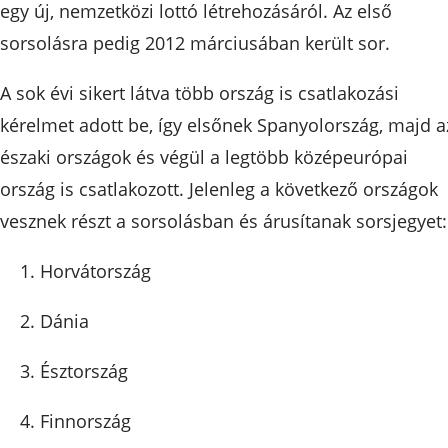
egy új, nemzetközi lottó létrehozásáról. Az első
sorsolásra pedig 2012 márciusában került sor.
A sok évi sikert látva több ország is csatlakozási
kérelmet adott be, így elsőnek Spanyolország, majd a
északi országok és végül a legtöbb középeurópai
ország is csatlakozott. Jelenleg a következő országok
vesznek részt a sorsolásban és árusítanak sorsjegyet:
Horvátország
Dánia
Észtország
Finnország